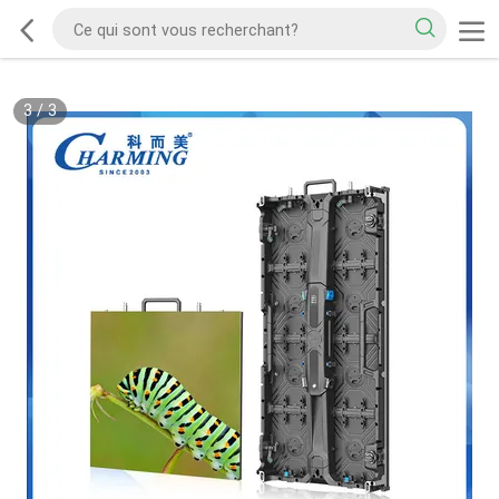
1
/
3