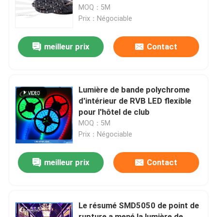
MOQ：5M
Prix：Négociable
A propos de nous
meilleur prix
Contact
Visite d'usine
Contrôle de la qualité
Lumière de bande polychrome
d'intérieur de RVB LED flexible
pour l'hôtel de club
Contact
MOQ：5M
Prix：Négociable
nouvelles
meilleur prix
Contact
Demande de soumission
Le résumé SMD5050 de point de
Affichage de mur vidéo LED
rupture a mené la lumière de