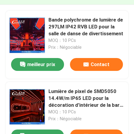
Bande polychrome de lumière de
297LM IP42 RVB LED pour la
salle de danse de divertissement
MOQ：10 PCs
Prix：Négociable
meilleur prix
Contact
Lumière de pixel de SMD5050
14.4W/m IP65 LED pour la
décoration d'intérieur de la barre
KTV
MOQ：10 PCs
Prix：Négociable