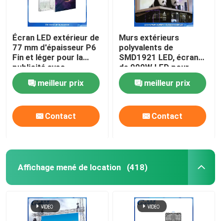
Écran LED extérieur de
Murs extérieurs
77 mm d'épaisseur P6
polyvalents de
Fin et léger pour la
SMD1921 LED, écran
publicité avec
de 900W LED pour
dissipation thermique
annoncer extérieur
meilleur prix
meilleur prix
et haute luminosité
Contact
Contact
Affichage mené de location
(418)