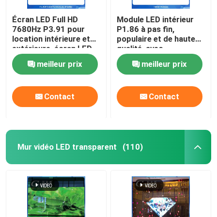
Écran LED Full HD
Module LED intérieur
7680Hz P3.91 pour
P1.86 à pas fin,
location intérieure et
populaire et de haute
extérieure, écran LED
qualité, avec
800\"]],\"picu
de scène couleur
conception
meilleur prix
meilleur prix
magnétique pour une
hotsale_led_soft_p4_module_indoor_display_pane
installation facile au
mur
est le prix CAF sur votre Hotsale Led Soft
Contact
Contact
800\"]],\"picu
256*128MM Seulement 255g de poids\",
hotsale_led_soft_p4_module_indoor_display_pane
Mur vidéo LED transparent
(110)
est le prix CAF sur votre Hotsale Led Soft
256*128MM Seulement 255g de poids\