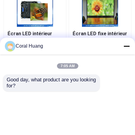
Écran LED intérieur
Écran LED fixe intérieur
avec 3840Hz taux de
Pixel Pith P1.5MM IP42
rafraîchissement élevé
polyvalent
Coral Huang
et poids léger
meilleur prix
meilleur prix
7:05 AM
Good day, what product are you looking 
Contact
Contact
for?
Regardez plus
Aperçu
Au sujet de nous
Contactez-nous
Desktop Site