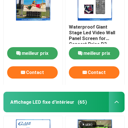
Waterproof Giant
Stage Led Video Wall
Panel Screen for
Concert Price,P3
Rental Outdoor Led
meilleur prix
meilleur prix
Display Screen
Outdoor Led Screen
Contact
Contact
Affichage LED fixe d'intérieur
(65)