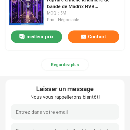
bande de Madrix RVB
polychrome
MOQ：5M
Mur vidéo LED transparent
Prix：Négociable
Mur visuel extérieur de LED
meilleur prix
Contact
Affichage mené de location
Regardez plus
Affichage LED fixe d'intérieur
Laisser un message
Affichage LED à pas fin
Nous vous rappellerons bientôt!
Modules d'affichage à LED d'intérieur
Lumière de bande menée par RVB