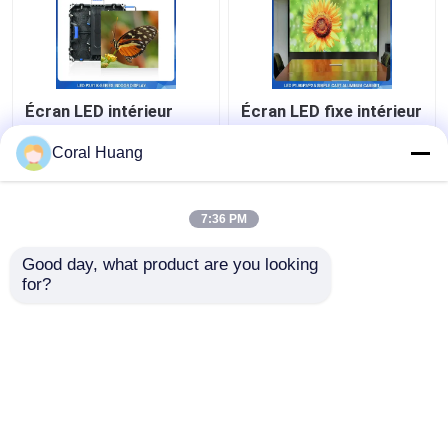
Écran LED intérieur
Écran LED fixe intérieur
avec 3840Hz taux de
Pixel Pith P1.5MM IP42
rafraîchissement élevé
polyvalent
Coral Huang
et poids léger
meilleur prix
meilleur prix
7:36 PM
Good day, what product are you looking 
Contact
Contact
for?
Regardez plus
Aperçu
Au sujet de nous
Contactez-nous
Desktop Site