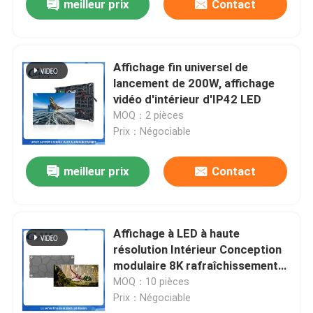
meilleur prix
Contact
Affichage fin universel de
lancement de 200W, affichage
vidéo d'intérieur d'IP42 LED
MOQ：2 pièces
Prix：Négociable
meilleur prix
Contact
Affichage à LED à haute
résolution Intérieur Conception
modulaire 8K rafraîchissement
Accès avant magnétique multi-
MOQ：10 pièces
tailles d'épissage pour
Prix：Négociable