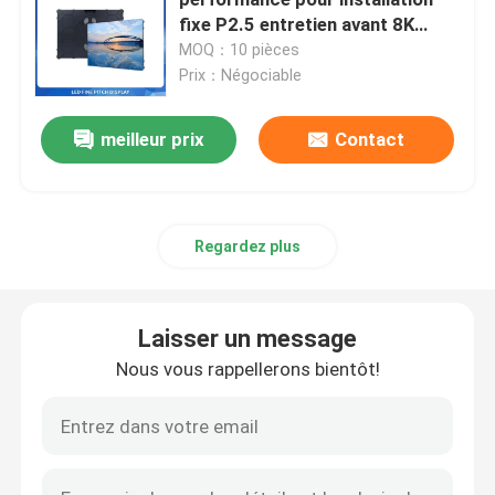
fixe P2.5 entretien avant 8K
rafraîchissement pour le mur
MOQ：10 pièces
Mur vidéo LED transparent
vidéo
Prix：Négociable
Mur visuel extérieur de LED
meilleur prix
Contact
Affichage mené de location
Regardez plus
Affichage LED fixe d'intérieur
Laisser un message
Affichage LED à pas fin
Nous vous rappellerons bientôt!
Modules d'affichage à LED d'intérieur
Lumière de bande menée par RVB