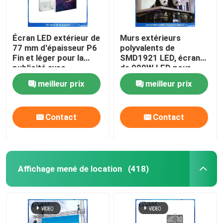
Écran LED extérieur de
Murs extérieurs
77 mm d'épaisseur P6
polyvalents de
Fin et léger pour la
SMD1921 LED, écran
publicité avec
de 900W LED pour
dissipation thermique
annoncer extérieur
meilleur prix
meilleur prix
et haute luminosité
Contact
Contact
Affichage mené de location
(418)