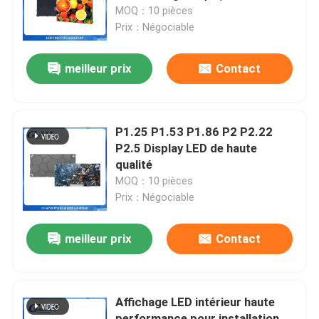
transparente de différentes
MOQ：10 pièces
tailles d'armoires
Prix：Négociable
A propos de nous
meilleur prix
Contact
Visite d'usine
Contrôle de la qualité
P1.25 P1.53 P1.86 P2 P2.22
P2.5 Display LED de haute
qualité
Contact
MOQ：10 pièces
Prix：Négociable
nouvelles
meilleur prix
Contact
Demande de soumission
Affichage LED intérieur haute
Affichage de mur vidéo LED
performance pour installation