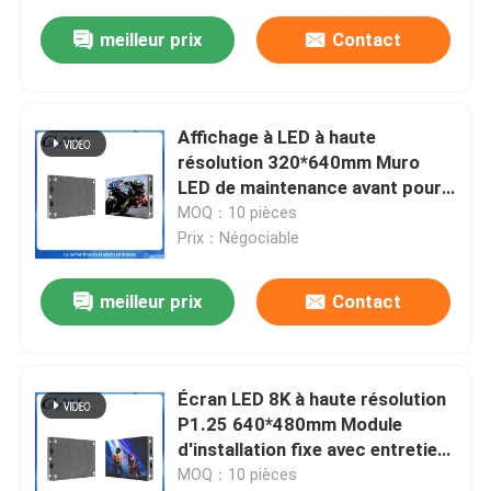
installation fixe
meilleur prix
Contact
Affichage à LED à haute
résolution 320*640mm Muro
LED de maintenance avant pour
conférence et exposition haute
MOQ：10 pièces
résolution
Prix：Négociable
meilleur prix
Contact
Écran LED 8K à haute résolution
P1.25 640*480mm Module
d'installation fixe avec entretien
avant magnétique
MOQ：10 pièces