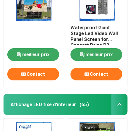
Waterproof Giant
Stage Led Video Wall
Panel Screen for
Concert Price,P3
Rental Outdoor Led
meilleur prix
meilleur prix
Display Screen
Outdoor Led Screen
Contact
Contact
Affichage LED fixe d'intérieur
(65)