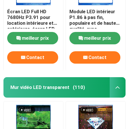
Écran LED Full HD
Module LED intérieur
7680Hz P3.91 pour
P1.86 à pas fin,
location intérieure et
populaire et de haute
extérieure, écran LED
qualité, avec
800\"]],\"picu
de scène couleur
conception
meilleur prix
meilleur prix
magnétique pour une
hotsale_led_soft_p4_module_indoor_display_pan
installation facile au
mur
suis int\\u00e9ress\\u00e9 par votre Hotsale
Contact
Contact
800\"]],\"picu
Module 256*128MM Seulement 255g de poids
hotsale_led_soft_p4_module_indoor_display_pan
Mur vidéo LED transparent
(110)
suis int\\u00e9ress\\u00e9 par votre Hotsale 
Module 256*128MM Seulement 255g de po