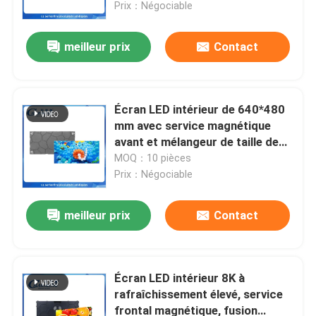
Prix：Négociable
meilleur prix
Contact
Écran LED intérieur de 640*480
mm avec service magnétique
avant et mélangeur de taille de
cabinet sans couture
MOQ：10 pièces
Prix：Négociable
meilleur prix
Contact
Aperçu
Produits
Écran LED intérieur 8K à
rafraîchissement élevé, service
frontal magnétique, fusion
VR Show