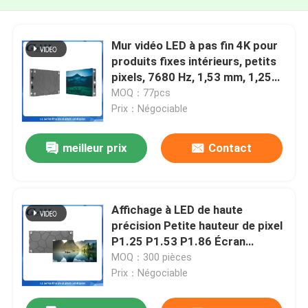
Mur vidéo LED à pas fin 4K pour
produits fixes intérieurs, petits
pixels, 7680 Hz, 1,53 mm, 1,25
mm, 2 mm, 1,86 mm
MOQ：77pcs
Prix：Négociable
meilleur prix
Contact
Affichage à LED de haute
précision Petite hauteur de pixel
P1.25 P1.53 P1.86 Écran
d'affichage vidéo à LED pour
MOQ：300 pièces
réunions en intérieur
Prix：Négociable