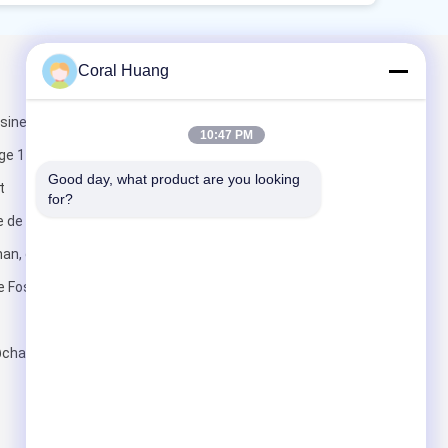
Coral Huang
Mail nous
sine) et
10:47 PM
ge 11-12), parc
Good day, what product are you looking 
t
for?
 de Runzhi,
n, district de
Envoyez
de Foshan
charmingled.net