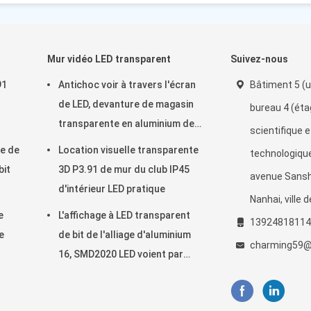
Mur vidéo LED transparent
Suivez-nous
91
Antichoc voir à travers l'écran
Bâtiment 5 (u
de LED, devanture de magasin
bureau 4 (éta
transparente en aluminium de
scientifique e
LED
e de
Location visuelle transparente
technologique
bit
3D P3.91 de mur du club IP45
avenue Sansha
d'intérieur LED pratique
Nanhai, ville 
e
L'affichage à LED transparent
13924818114
e
de bit de l'alliage d'aluminium
charming59@
16, SMD2020 LED voient par
l'écran