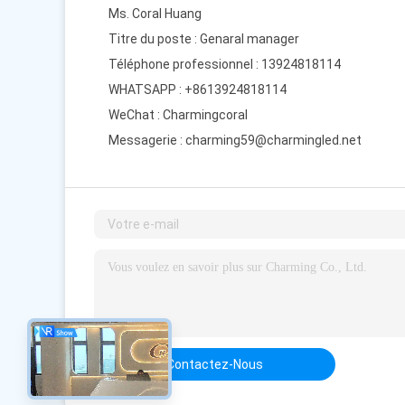
Ms. Coral Huang
Titre du poste : Genaral manager
Téléphone professionnel : 13924818114
WHATSAPP :
+8613924818114
WeChat : Charmingcoral
Messagerie :
charming59@charmingled.net
Contactez-Nous