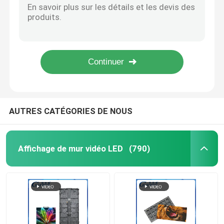
La piste de danse de disco d'AC180-240V, la moelle P12MM de pixel allument des tuiles de piste de danse
Mur vidéo LED transparent
moelle flexible P9MM de pixel d'affichage de 30x90CM IP65 2K HD LED pour l'étape extérieure
Grand écran d'affichage flexible à LED 3840Hz multiscène étanche
SMD1921 Outdoor RGB LED Dance Floor Polyvalent P3.91 Interactif
Mur visuel extérieur de LED
Écran net de Multiscene IP65 LED, affichage flexible de rideau en alliage d'aluminium LED
Affichage mené de location
AUTRES CATÉGORIES DE NOUS
Affichage LED fixe d'intérieur
Affichage de mur vidéo LED
(790)
Affichage LED à pas fin
Modules d'affichage à LED d'intérieur
Lumière de bande menée par RVB