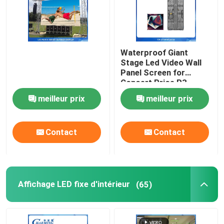
Waterproof Giant
Stage Led Video Wall
Panel Screen for
Concert Price,P3
Rental Outdoor Led
meilleur prix
meilleur prix
Display Screen
Outdoor Led Screen
Contact
Contact
Affichage LED fixe d'intérieur
(65)