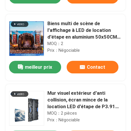
Biens multi de scène de
l'affichage à LED de location
d'étape en aluminium 50x50CM
200W
MOQ：2
Prix：Négociable
meilleur prix
Contact
Aperçu
Mur visuel extérieur d'anti
collision, écran mince de la
location LED d'étape de P3.91
Produits
P2.6
MOQ：2 pièces
Prix：Négociable
VR Show