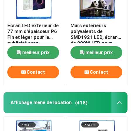
Écran LED extérieur de
Murs extérieurs
77 mm d'épaisseur P6
polyvalents de
Fin et léger pour la
SMD1921 LED, écran
publicité avec
de 900W LED pour
dissipation thermique
annoncer extérieur
meilleur prix
meilleur prix
et haute luminosité
Contact
Contact
Affichage mené de location
(418)