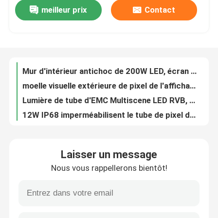
meilleur prix
Contact
Affichage léger de maille de DC12V LED, mur visuel de rideau en LED de Multiscene
Le mur visuel extérieur avec du charme de la publicité LED examine 192x192 ultra-mince
A propos de nous
150W P55 Flexible LED Mesh Screen Étanche Polyvalent 324 Dot/M2
Anti corrosion flexible légère d'écran visuel de panneau d'IP66 LED
Visite d'usine
Mur d'intérieur antichoc de 200W LED, écran fixe sans couture de 4K P2.5 LED
moelle visuelle extérieure de pixel de l'affichage 3840Hz d'écran de mur de 960x960MM LED P5MM
Contrôle de la qualité
Lumière de tube d'EMC Multiscene LED RVB, lumière de tube imperméable IP65 extérieure
12W IP68 imperméabilisent le tube de pixel de LED, les lumières externes de tube de la largeur 2CM LED
Contact
DV24V Bar Outdoor LED Tube Light U20 SPI Control Polyvalent
Bande lumineuse de Multiscene SMD5050 RVB, lumière LED de club de contrôle de SPI
nouvelles
Laisser un message
Scène multi de corrosion de la lumière RVB U38 de tube de pixel de SMD5050 LED
Nous vous rappellerons bientôt!
largeur de la lumière de bande de 10MM de 14W IP42 DC12V RVB LED pour la boîte de nuit
Demande de soumission
écran durable de la location LED de l'étape 256x128, location de panneau d'affichage de l'alliage d'aluminium LED
Affichage à LED de location AC110V/220V P2.6/P3.91 pratique pour l'événement
Affichage de mur vidéo LED
Location polyvalente de mur de 256x128 LED, écran extérieur de SMD1921 LED à louer