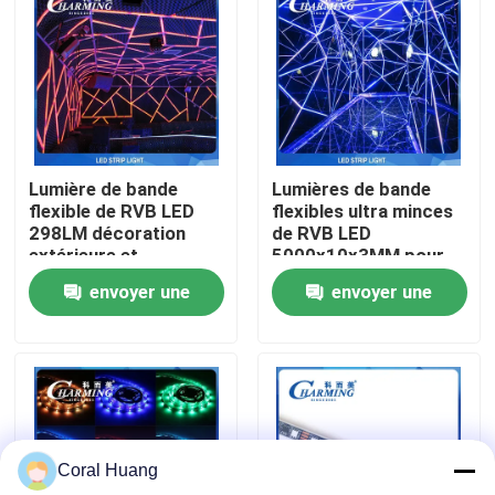
A propos de nous
Visite d'usine
Lumière de bande
Lumières de bande
Contrôle de la qualité
flexible de RVB LED
flexibles ultra minces
298LM décoration
de RVB LED
extérieure et
5000x10x3MM pour
Contact
d'intérieur de
l'hôtel
envoyer une
envoyer une
SMD3528
demande
demande
nouvelles
Demande de soumission
Coral Huang
Affichage de mur vidéo LED