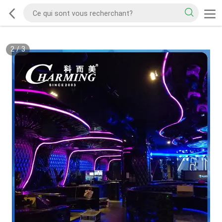
2
/
3