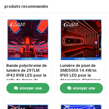
produits recommandés
Bande polychrome de
Lumière de pixel de
lumière de 297LM
SMD5050 14.4W/m
IP42 RVB LED pour la
IP65 LED pour la
Aperçu
salle de danse de
décoration d'intérieur
divertissement
de la barre KTV
envoyer une
envoyer une
Produits
demande
demande
VR Show