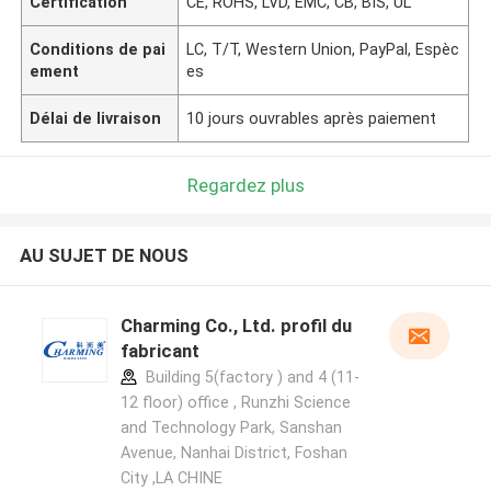
Certification
CE, ROHS, LVD, EMC, CB, BIS, UL
Conditions de pai
LC, T/T, Western Union, PayPal, Espèc
ement
es
Délai de livraison
10 jours ouvrables après paiement
Regardez plus
AU SUJET DE NOUS
Charming Co., Ltd. profil du
fabricant
Building 5(factory ) and 4 (11-
12 floor) office , Runzhi Science
and Technology Park, Sanshan
Avenue, Nanhai District, Foshan
City ,LA CHINE