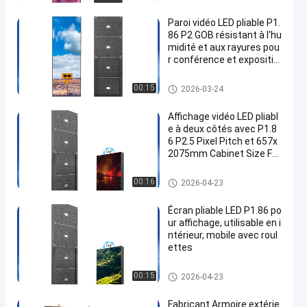
Paroi vidéo LED pliable P1.
86 P2 GOB résistant à l'hu
midité et aux rayures pou
r conférence et expositio
n
Affichage de mur vidéo LED
00:15
2026-03-24
Affichage vidéo LED pliabl
e à deux côtés avec P1.8
6 P2.5 Pixel Pitch et 657x
2075mm Cabinet Size Fe
aturing Quick Edge Lock
Affichage de mur vidéo LED
00:16
2026-04-23
Écran pliable LED P1.86 po
ur affichage, utilisable en i
ntérieur, mobile avec roul
ettes
Affichage de mur vidéo LED
00:15
2026-04-23
Fabricant Armoire extérie