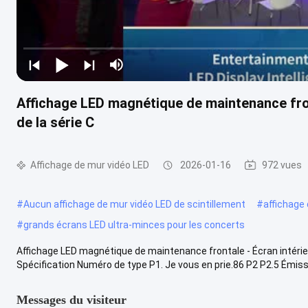
Affichage LED magnétique de maintenance fron
de la série C
Affichage de mur vidéo LED
2026-01-16
972 vues
#
Aucun affichage de mur vidéo LED de scintillement
#
affichage
#
grands écrans LED ultra-minces pour les concerts
Affichage LED magnétique de maintenance frontale - Écran intérieu
Spécification Numéro de type P1. Je vous en prie.86 P2 P2.5 Émissi
Messages du visiteur