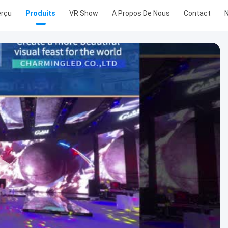
rçu
Produits
VR Show
A Propos De Nous
Contact
N