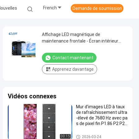
French
ouvelles
Demande de soumission
Affichage LED magnétique de
maintenance frontale - Écran intérieur
ultra-mince de 52 mm de la série C
Contact maintenant
Apprenez davantage
Vidéos connexes
Mur d'images LED à taux
de rafraîchissement ultra
-élevé de 7680 Hz avec pa
s de pixel fin P1.86 P2 P2.
5 et maintenance frontal
e
Affichage de mur vidéo LED
00:15
2026-03-24