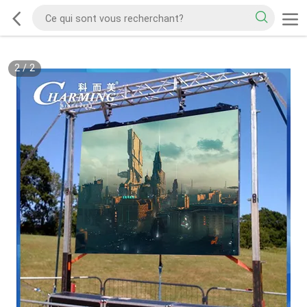
2
/
2