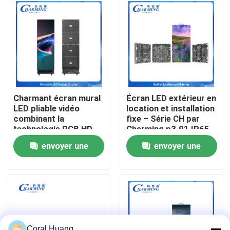
A propos de nous
Visite d'usine
Contrôle de la qualité
Charmant écran mural
Écran LED extérieur en
LED pliable vidéo
location et installation
combinant la
fixe – Série CH par
Contact
technologie RGB HD
Charming p3.91 IP65
structure flexible
envoyer une
envoyer une
économie d'énergie et
nouvelles
intégré système de
demande
demande
son parfait pour les
événements
Demande de soumission
Affichage de mur vidéo LED
Coral Huang