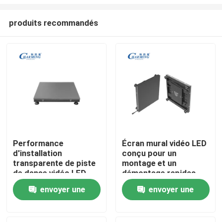
produits recommandés
Performance
Écran mural vidéo LED
d'installation
conçu pour un
Aperçu
transparente de piste
montage et un
de danse vidéo LED
démontage rapides
professionnelle et
permettant un
Produits
envoyer une
envoyer une
image vive pour les
déploiement flexible
applications
lors des salons
demande
demande
commerciales
professionnels
VR Show