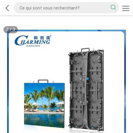
2
/
3