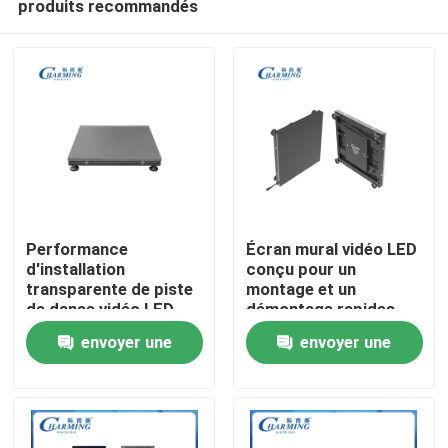
produits recommandés
Performance
Écran mural vidéo LED
d'installation
conçu pour un
transparente de piste
montage et un
de danse vidéo LED
démontage rapides
Aperçu
professionnelle et
permettant un
envoyer une
envoyer une
image vive pour les
déploiement flexible
applications
lors des salons
Produits
demande
demande
commerciales
professionnels
VR Show