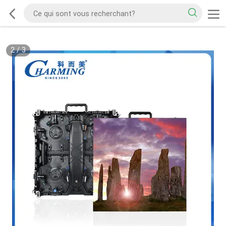
2
/
3