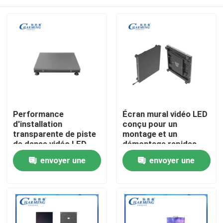
Performance
Écran mural vidéo LED
d'installation
conçu pour un
transparente de piste
montage et un
de danse vidéo LED
démontage rapides
professionnelle et
permettant un
Aperçu
envoyer une
envoyer une
image vive pour les
déploiement flexible
applications
lors des salons
demande
demande
commerciales
professionnels
Produits
VR Show