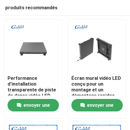
produits recommandés
Performance
Écran mural vidéo LED
d'installation
conçu pour un
transparente de piste
montage et un
Aperçu
de danse vidéo LED
démontage rapides
professionnelle et
permettant un
envoyer une
envoyer une
image vive pour les
déploiement flexible
Produits
applications
lors des salons
demande
demande
commerciales
professionnels
VR Show