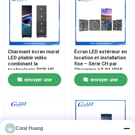
A propos de nous
Visite d'usine
Charmant écran mural
Écran LED extérieur en
Contrôle de la qualité
LED pliable vidéo
location et installation
combinant la
fixe – Série CH par
technologie RGB HD
Charming p3.91 IP65
Contact
structure flexible
envoyer une
envoyer une
économie d'énergie et
intégré système de
demande
demande
nouvelles
son parfait pour les
événements
Demande de soumission
Coral Huang
Affichage de mur vidéo LED