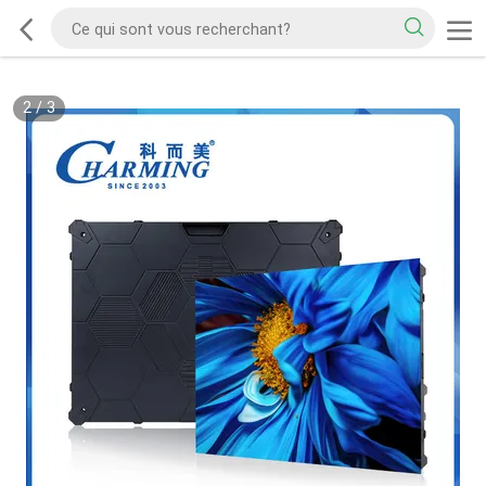
2
/
3