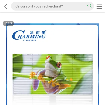
2
/
3