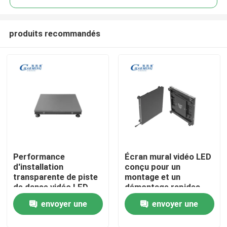
produits recommandés
Performance
Écran mural vidéo LED
Aperçu
d'installation
conçu pour un
transparente de piste
montage et un
de danse vidéo LED
démontage rapides
Produits
professionnelle et
permettant un
envoyer une
envoyer une
image vive pour les
déploiement flexible
applications
lors des salons
VR Show
demande
demande