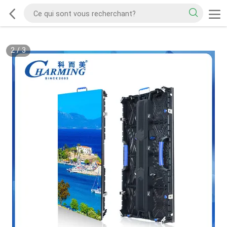
2
/
3