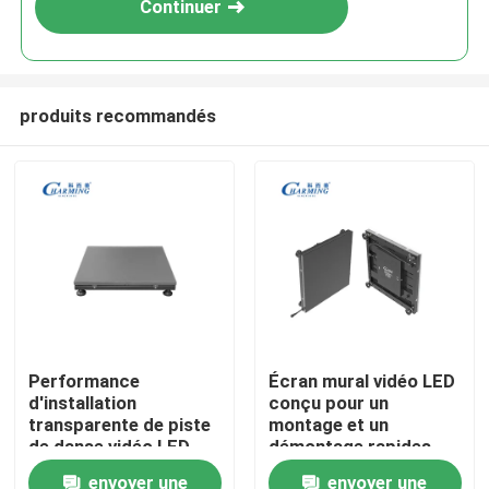
Continuer
produits recommandés
Aperçu
Performance
Écran mural vidéo LED
d'installation
conçu pour un
Produits
transparente de piste
montage et un
de danse vidéo LED
démontage rapides
professionnelle et
permettant un
envoyer une
envoyer une
VR Show