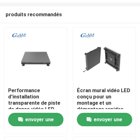
produits recommandés
Performance
Écran mural vidéo LED
d'installation
conçu pour un
Aperçu
transparente de piste
montage et un
de danse vidéo LED
démontage rapides
professionnelle et
permettant un
Produits
envoyer une
envoyer une
image vive pour les
déploiement flexible
applications
lors des salons
demande
demande
commerciales
professionnels
VR Show