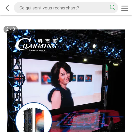
2
/
3