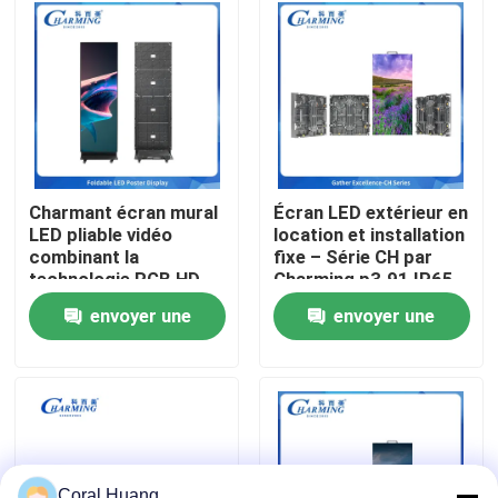
A propos de nous
Visite d'usine
Contrôle de la qualité
Charmant écran mural
Écran LED extérieur en
LED pliable vidéo
location et installation
combinant la
fixe – Série CH par
Contact
technologie RGB HD
Charming p3.91 IP65
structure flexible
envoyer une
envoyer une
économie d'énergie et
nouvelles
intégré système de
demande
demande
son parfait pour les
événements
Demande de soumission
Affichage de mur vidéo LED
Coral Huang