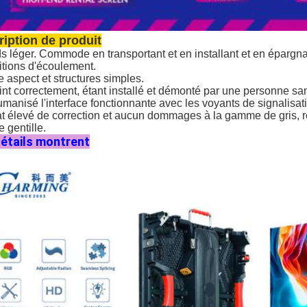
iption de produit
s léger. Commode en transportant et en installant et en épargna
itions d'écoulement.
e aspect et structures simples.
oint correctement, étant installé et démonté par une personne san
umanisé l'interface fonctionnante avec les voyants de signalisat
at élevé de correction et aucun dommages à la gamme de gris, ré
e gentille.
étails montrent