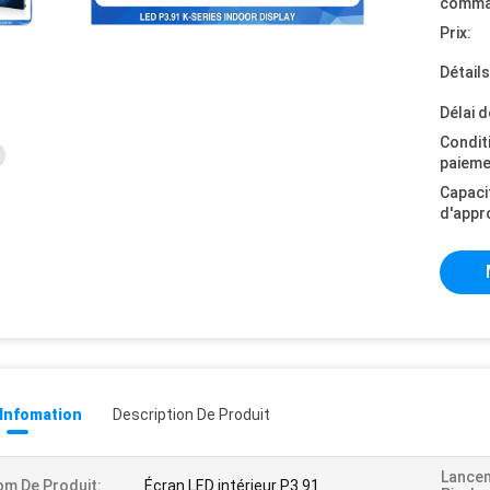
comma
Prix:
Détail
Délai d
Condit
paieme
Capaci
d'appr
 Infomation
Description De Produit
Lance
m De Produit:
Écran LED intérieur P3.91