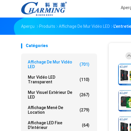
Aper
Aperçu
Produits
Affichage De Mur Vidéo LED
L'entreti
Catégories
Affichage De Mur Vidéo
(701)
LED
Mur Vidéo LED
(110)
Transparent
Mur Visuel Extérieur De
(267)
LED
Affichage Mené De
(279)
Location
Affichage LED Fixe
(64)
D'intérieur