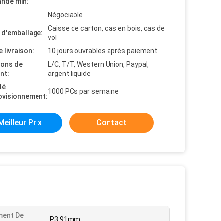
nde min:
Négociable
Caisse de carton, cas en bois, cas de
s d'emballage:
vol
e livraison:
10 jours ouvrables après paiement
ions de
L/C, T/T, Western Union, Paypal,
nt:
argent liquide
té
1000 PCs par semaine
ovisionnement:
Meilleur Prix
Contact
ment De
P3.91mm