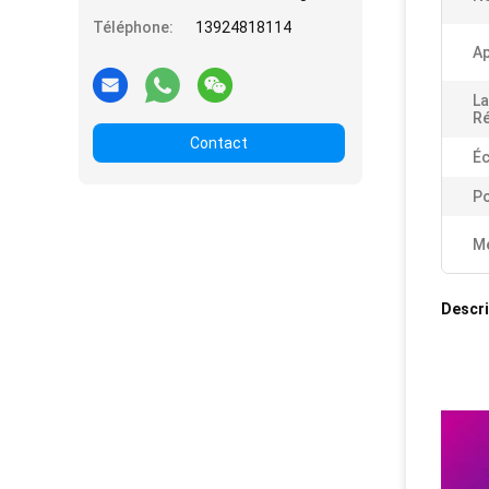
Téléphone:
13924818114
Ap
La
Ré
Contact
Éc
Po
Me
Descri