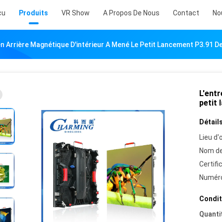
çu
Produits
VR Show
A Propos De Nous
Contact
No
en Arrière Magnétique D'intérieur A Mené Le Petit Lancement P3.91 De
L'entr
petit 
Détails
Lieu d'o
Nom de
Certifi
Numéro
Condit
Quanti