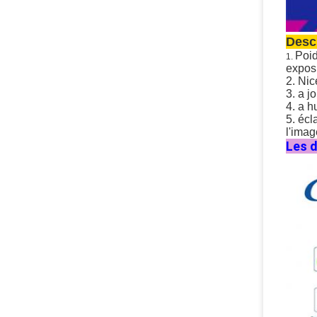
Descr
Poid
1.
expos
2. Nic
3. a j
4. a h
5. écl
l'imag
Les d