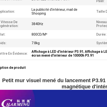
Pixel:
La publicité d'intérieur, mail de
plication:
Taille
Shooping
 Vitesse De
Niveau
3840Hz
génération:
Protec
lat:
800CD/M²
Durée:
ids:
7.8kg
Systèm
Affichage à LED d'intérieur P3.91
,
Affichage à LE
ttre En Évidence:
écran mené d'intérieur de 10000h P3.91
ption de produit
Petit mur visuel mené du lancement P3.91 d
magnétique d'intér