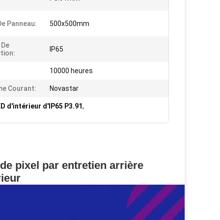
 De Panneau:
500x500mm
 De
IP65
tion:
10000 heures
e Courant:
Novastar
D d'intérieur d'IP65 P3.91
,
e pixel par entretien arrière
ieur