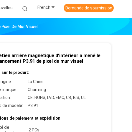
French
uvelles
Demande de soumission
 Pixel De Mur Visuel
etien arrière magnétique d'intérieur a mené le
lancement P3.91 de pixel de mur visuel
 sur le produit:
rigine:
La Chine
 marque:
Charming
cation:
CE, ROHS, LVD, EMC, CB, BIS, UL
 de modèle:
P3.91
ions de paiement et expédition:
té de
2 PCs