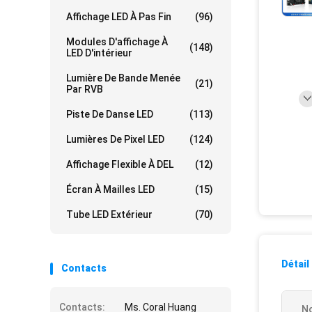
Affichage LED À Pas Fin
(96)
Modules D'affichage À
(148)
LED D'intérieur
Lumière De Bande Menée
(21)
Par RVB
Piste De Danse LED
(113)
Lumières De Pixel LED
(124)
Affichage Flexible À DEL
(12)
Écran À Mailles LED
(15)
Tube LED Extérieur
(70)
Détail
Contacts
Contacts:
Ms. Coral Huang
No