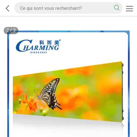
2
/
3