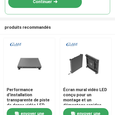
Continuer
produits recommandés
Aperçu
Performance
Écran mural vidéo LED
d'installation
conçu pour un
Produits
transparente de piste
montage et un
de danse vidéo LED
démontage rapides
professionnelle et
permettant un
envoyer une
envoyer une
VR Show