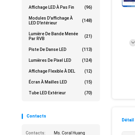
Affichage LED À Pas Fin
(96)
Modules D'affichage À
(148)
LED D'intérieur
Lumière De Bande Menée
(21)
Par RVB
Piste De Danse LED
(113)
Lumières De Pixel LED
(124)
Affichage Flexible À DEL
(12)
Écran À Mailles LED
(15)
Tube LED Extérieur
(70)
Contacts
Détail
Contacts:
Ms. Coral Huang