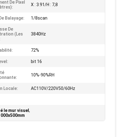
ent De Pixel
X : 3.91/H : 7,8
ètres):
e Balayage:
1/8scan
esse De
ration (les
3840Hz
:
bilité:
72%
evel:
bit 16
té
10%-90%RH
onnante:
n Locale:
AC110V/220V50/60Hz
é le mur visuel
,
e 1000x500mm