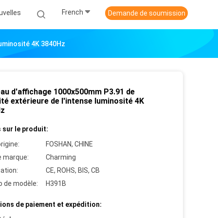
French
uvelles
Demande de soumission
Luminosité 4K 3840Hz
au d'affichage 1000x500mm P3.91 de
ité extérieure de l'intense luminosité 4K
Hz
 sur le produit:
rigine:
FOSHAN, CHINE
 marque:
Charming
cation:
CE, ROHS, BIS, CB
 de modèle:
H391B
ions de paiement et expédition: