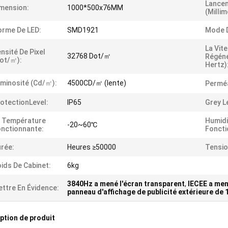
Lancem
mension:
1000*500x76MM
(millim
rme De LED:
SMD1921
Mode D
La Vit
nsité De Pixel
32768 Dot/㎡
Régéné
ot/㎡):
Hertz)
minosité (cd/㎡):
4500CD/㎡ (lente)
Perméa
otectionLevel:
IP65
Grey L
 Température
Humidi
-20~60℃
nctionnante:
Foncti
rée:
Heures ≥50000
Tensio
ids De Cabinet:
6kg
3840Hz a mené l'écran transparent
,
IECEE a men
ttre En Évidence:
panneau d'affichage de publicité extérieure d
ption de produit