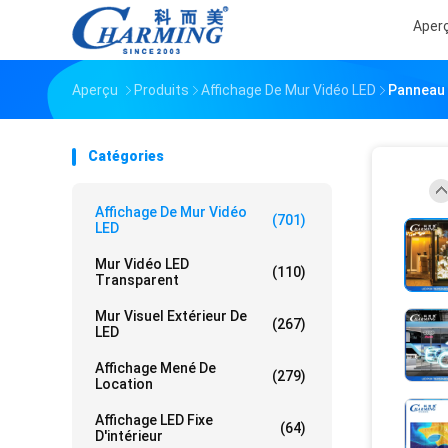
Aper
Aperçu
Produits
Affichage De Mur Vidéo LED
Panneau 
Catégories
Affichage De Mur Vidéo
(701)
LED
Mur Vidéo LED
(110)
Transparent
Mur Visuel Extérieur De
(267)
LED
Affichage Mené De
(279)
Location
Affichage LED Fixe
(64)
D'intérieur