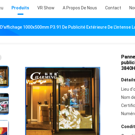
çu
Produits
VR Show
A Propos De Nous
Contact
No
D'affichage 1000x500mm P3.91 De Publicité Extérieure De L'intense 
Panne
public
3840
Détails
Lieu d'o
Nom de
Certifi
Numéro
Condit