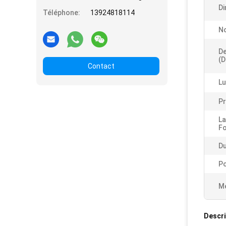
Di
Téléphone:
13924818114
No
De
(D
Contact
Lu
Pr
La
Fo
Du
Po
Me
Descri