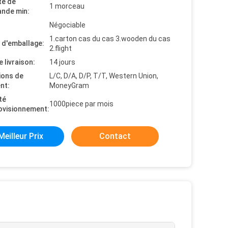
té de
1 morceau
nde min:
Négociable
1.carton cas du cas 3.wooden du cas
s d'emballage:
2.flight
e livraison:
14 jours
ions de
L/C, D/A, D/P, T/T, Western Union,
nt:
MoneyGram
té
1000piece par mois
ovisionnement:
Meilleur Prix
Contact