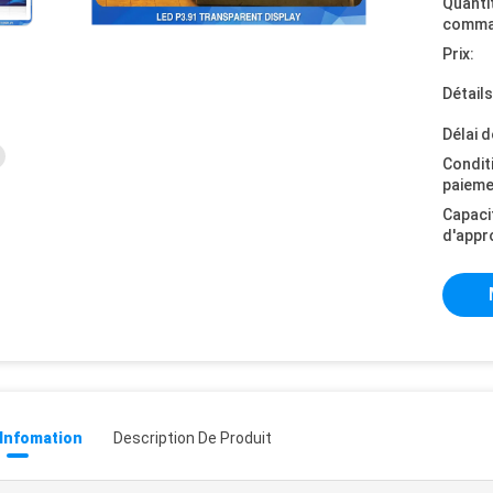
Quanti
comma
Prix:
Détail
Délai d
Condit
paieme
Capaci
d'appr
 Infomation
Description De Produit