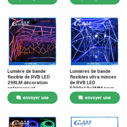
demande
demande
A propos de nous
Visite d'usine
Contrôle de la qualité
Contact
Lumière de bande
Lumières de bande
flexible de RVB LED
flexibles ultra minces
298LM décoration
de RVB LED
nouvelles
extérieure et
5000x10x3MM pour
d'intérieur de
l'hôtel
envoyer une
envoyer une
SMD3528
Demande de soumission
demande
demande
Affichage de mur vidéo LED