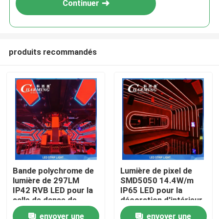
Continuer
produits recommandés
Aperçu
Bande polychrome de
Lumière de pixel de
lumière de 297LM
SMD5050 14.4W/m
Produits
IP42 RVB LED pour la
IP65 LED pour la
salle de danse de
décoration d'intérieur
divertissement
de la barre KTV
envoyer une
envoyer une
VR Show