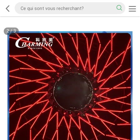
2
/
3