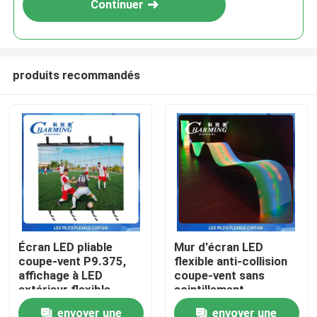
Continuer
produits recommandés
Aperçu
Écran LED pliable
Mur d'écran LED
coupe-vent P9.375,
flexible anti-collision
Produits
affichage à LED
coupe-vent sans
extérieur flexible
scintillement
d'Untra Slim
envoyer une
envoyer une
VR Show