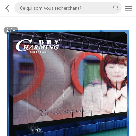
2
/
4