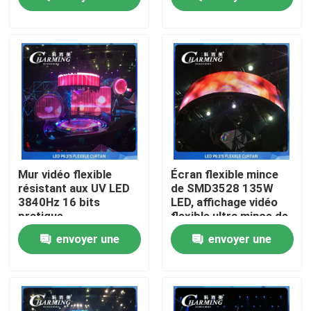
demande
demande
A propos de nous
Visite d'usine
Contrôle de la qualité
Contact
Mur vidéo flexible
Écran flexible mince
résistant aux UV LED
de SMD3528 135W
3840Hz 16 bits
LED, affichage vidéo
nouvelles
pratique
flexible ultra mince de
LED
envoyer une
envoyer une
Demande de soumission
demande
demande
Affichage de mur vidéo LED