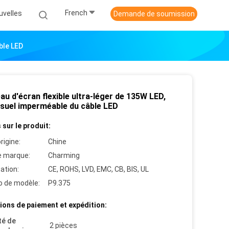
French
uvelles
Demande de soumission
ble LED
u d'écran flexible ultra-léger de 135W LED,
isuel imperméable du câble LED
 sur le produit:
rigine:
Chine
 marque:
Charming
cation:
CE, ROHS, LVD, EMC, CB, BIS, UL
 de modèle:
P9.375
ions de paiement et expédition:
té de
2 pièces