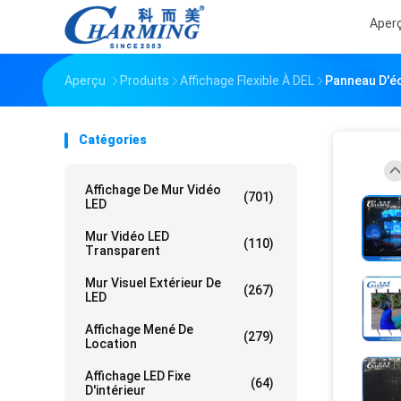
Aper
Aperçu
Produits
Affichage Flexible À DEL
Panneau D'éc
Catégories
Affichage De Mur Vidéo
(701)
LED
Mur Vidéo LED
(110)
Transparent
Mur Visuel Extérieur De
(267)
LED
Affichage Mené De
(279)
Location
Affichage LED Fixe
(64)
D'intérieur