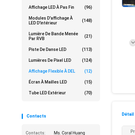
Affichage LED À Pas Fin
(96)
Modules D'affichage À
(148)
LED D'intérieur
Lumière De Bande Menée
(21)
Par RVB
Piste De Danse LED
(113)
Lumières De Pixel LED
(124)
Affichage Flexible À DEL
(12)
Écran À Mailles LED
(15)
Tube LED Extérieur
(70)
Détail
Contacts
Pr
Contacts:
Ms. Coral Huang