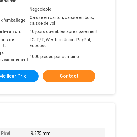
nde min:
Négociable
Caisse en carton, caisse en bois,
s d'emballage:
caisse de vol
e livraison:
10 jours ouvrables après paiement
ions de
LC, T/T, Western Union, PayPal,
nt:
Espèces
té
1000 pièces par semaine
ovisionnement:
Meilleur Prix
Contact
Pixel:
9,375 mm