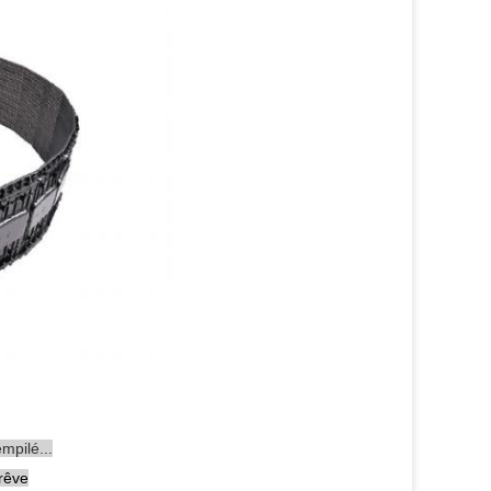
mpilé...
 rêve