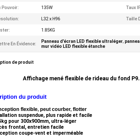
 Pouvoir:
135W
Taux I
solution:
L32 x H96
Taille
ster:
1.85KG
Panneau d'écran LED flexible ultraléger
,
panneau
ttre En Évidence:
mur vidéo LED flexible étanche
ption de produit
Affichage mené flexible de rideau du fond P9.
iption du produit
ception flexible, peut courber, flotter
allation suspendue, plus rapide et facile
85kg pour 300x900mm, ultra-léger
ès frontal, entretien facile
ception coupe-vent et imperméable