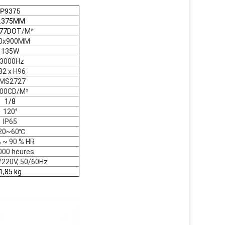
P9375
.375MM
77DOT
/M²
0x900MM
135W
3000Hz
32 x H96
MS2727
00CD/M²
1/8
120°
IP65
20~60℃
 ~ 90 % HR
000 heures
220V, 50/60Hz
1,85 kg