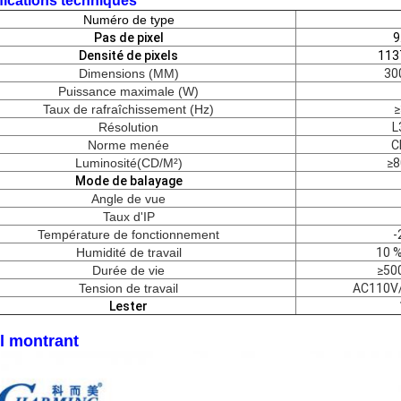
fications techniques
Numéro de type
Pas de pixel
9
Densité de pixels
113
Dimensions (MM)
30
Puissance maximale (W)
Taux de rafraîchissement (Hz)
≥
Résolution
L
Norme menée
C
Luminosité(CD/M²)
≥8
Mode de balayage
Angle de vue
Taux d'IP
Température de fonctionnement
-
Humidité de travail
10 %
Durée de vie
≥50
Tension de travail
AC110V/
Lester
l montrant