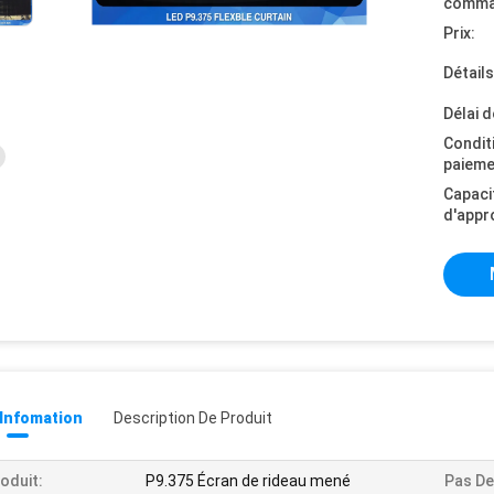
comma
Prix:
Détail
Délai d
Condit
paieme
Capaci
d'appr
 Infomation
Description De Produit
oduit:
P9.375 Écran de rideau mené
Pas De 