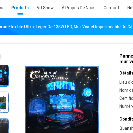
çu
Produits
VR Show
A Propos De Nous
Contact
No
ran Flexible Ultra-Léger De 135W LED, Mur Visuel Imperméable Du Câ
Pannea
mur v
Détails
Lieu d'o
Nom de
Certifi
Numéro
Condit
Quanti