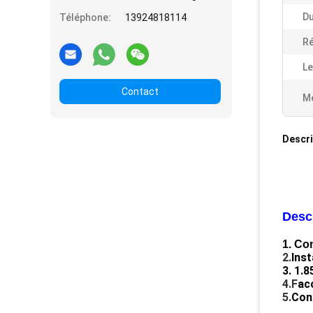
Du
Téléphone:
13924818114
Ré
Le
Contact
Me
Descri
Descr
1. Con
2.
Inst
3. 1.
4.F
acc
5.
Con