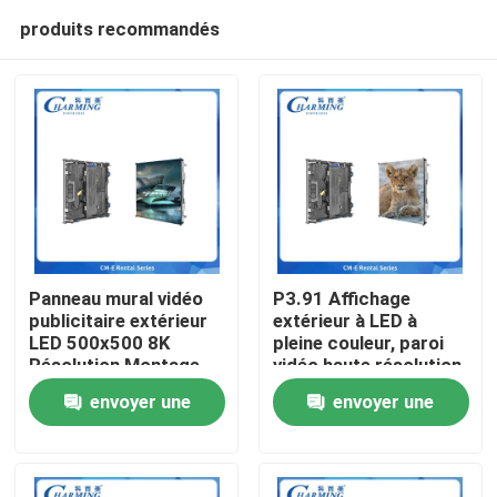
produits recommandés
Panneau mural vidéo
P3.91 Affichage
publicitaire extérieur
extérieur à LED à
LED 500x500 8K
pleine couleur, paroi
Aperçu
Résolution Montage
vidéo haute résolution,
mural étanche
lumière du soleil lisible
envoyer une
envoyer une
pour la publicité
Produits
d'exposition
demande
demande
VR Show