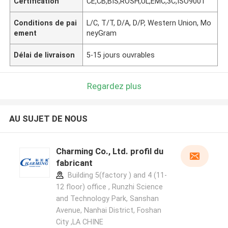
Certification
CE,CB,BIS,ROSH,UL,EMC,3C,ISO9001
Conditions de pai
L/C, T/T, D/A, D/P, Western Union, Mo
ement
neyGram
Délai de livraison
5-15 jours ouvrables
Regardez plus
AU SUJET DE NOUS
Charming Co., Ltd. profil du
fabricant
Building 5(factory ) and 4 (11-
12 floor) office , Runzhi Science
and Technology Park, Sanshan
Avenue, Nanhai District, Foshan
City ,LA CHINE