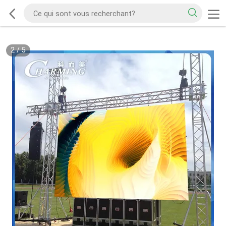
2
/
5