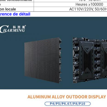
Heures ≥100000
e
AC110V/220V, 50/60
on locale
rence de détail