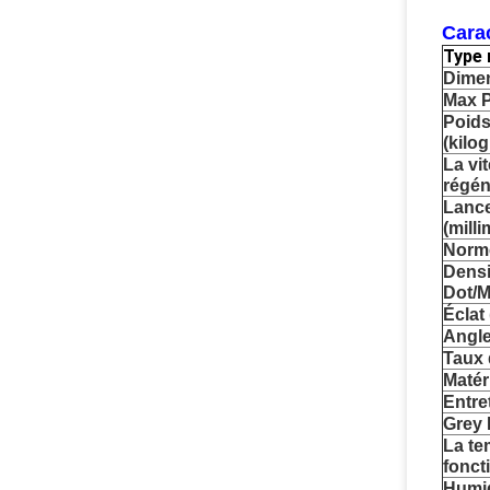
Carac
Type
Dimen
Max P
Poids
(kilo
La vit
régén
Lance
(milli
Norm
Densit
Dot/M
Éclat
Angle
Taux 
Matér
Entre
Grey 
La te
fonct
Humid