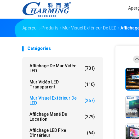
Aper
Aperçu
Produits
Mur Visuel Extérieur De LED
Affichag
Catégories
Affichage De Mur Vidéo
(701)
LED
Mur Vidéo LED
(110)
Transparent
Mur Visuel Extérieur De
(267)
LED
Affichage Mené De
(279)
Location
Affichage LED Fixe
(64)
D'intérieur