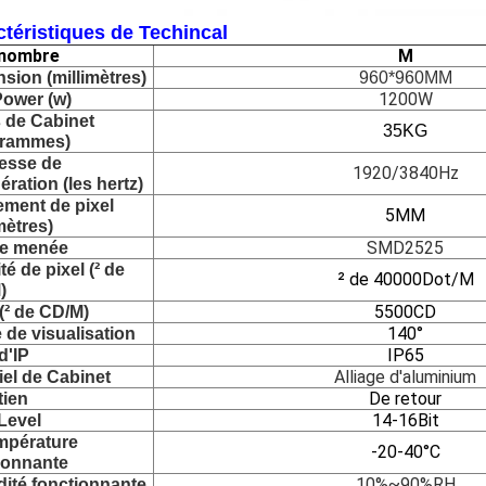
téristiques de Techincal
 nombre
M
sion (millimètres)
960*960MM
1200W
ower (w)
 de Cabinet 
35KG
grammes)
esse de 
1920/3840Hz
ération (les hertz)
ment de pixel 
5MM
mètres)
SMD2525
e menée
é de pixel (² de 
² de 40000Dot/M
)
5500CD
 (² de CD/M)
140°
 de visualisation
IP65
d'IP
Alliage d'aluminium
iel de Cabinet
De retour
tien
14-16Bit
Level
mpérature 
-20-40°C
ionnante
10%~90%RH
ité fonctionnante