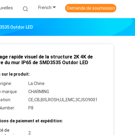
French
uvelles
Demande de soumission
D3535 Outdor LED
age rapide visuel de la structure 2K 4K de
re du mur IP65 de SMD3535 Outdor LED
 sur le produit:
rigine:
La Chine
 marque:
CHARMING
cation:
CE,CB,BIS,ROSH,UL,EMC,3C,ISO9001
Number:
P8
ions de paiement et expédition:
té de
2