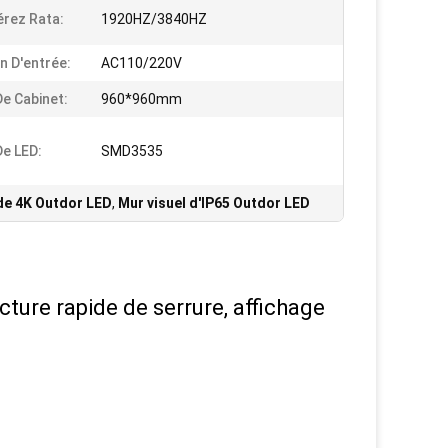
rez Rata:
1920HZ/3840HZ
n D'entrée:
AC110/220V
De Cabinet:
960*960mm
De LED:
SMD3535
 de 4K Outdor LED
,
Mur visuel d'IP65 Outdor LED
ture rapide de serrure, affichage