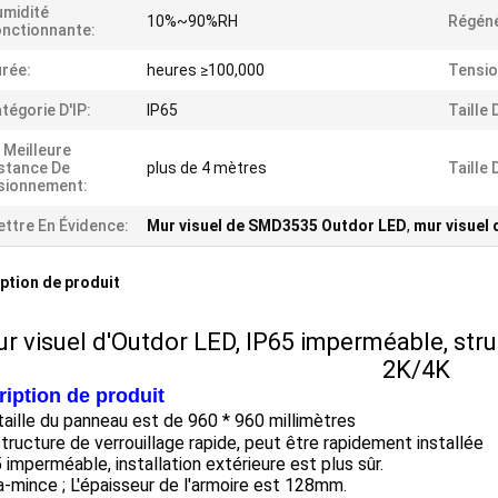
midité
10%~90%RH
Régéné
nctionnante:
rée:
heures ≥100,000
Tensio
tégorie D'IP:
IP65
Taille 
 Meilleure
stance De
plus de 4 mètres
Taille 
sionnement:
ttre En Évidence:
Mur visuel de SMD3535 Outdor LED
,
mur visuel
ption de produit
r visuel d'Outdor LED, IP65 imperméable, struc
2K/4K
iption de produit
taille du panneau est de 960 * 960 millimètres
structure de verrouillage rapide, peut être rapidement installée
 imperméable, installation extérieure est plus sûr.
ra-mince ; L'épaisseur de l'armoire est 128mm.