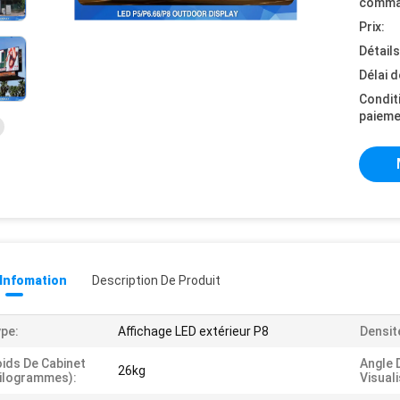
comma
Prix:
Détail
Délai d
Condit
paieme
 Infomation
Description De Produit
pe:
Affichage LED extérieur P8
Densité
ids De Cabinet
Angle 
26kg
ilogrammes):
Visuali