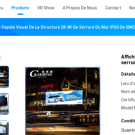
çu
Produits
VR Show
A Propos De Nous
Contact
No
e Rapide Visuel De La Structure 2K 4K De Serrure Du Mur IP65 De SM
Affich
serru
Détails
Lieu d'o
Nom de
Certifi
Model 
Condit
Quanti