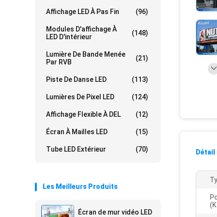
Affichage LED À Pas Fin
(96)
Modules D'affichage À
(148)
LED D'intérieur
Lumière De Bande Menée
(21)
Par RVB
Piste De Danse LED
(113)
Lumières De Pixel LED
(124)
Affichage Flexible À DEL
(12)
Écran À Mailles LED
(15)
Tube LED Extérieur
(70)
Détail
Ty
Les Meilleurs Produits
Po
(k
Écran de mur vidéo LED