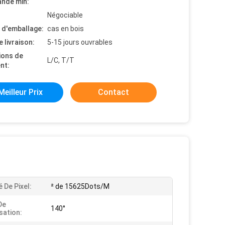
nde min:
Négociable
s d'emballage:
cas en bois
e livraison:
5-15 jours ouvrables
ions de
L/C, T/T
nt:
Meilleur Prix
Contact
 De Pixel:
² de 15625Dots/M
De
140°
sation: