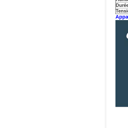
Duré
Tensi
Appa