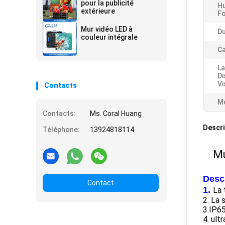
pour la publicité
Hu
extérieure
Fo
Mur vidéo LED à
Du
couleur intégrale
Ca
La
Di
Vi
Contacts
Me
Contacts:
Ms. Coral Huang
Descri
Téléphone:
13924818114
Mu
Descr
Contact
1.
La 
2. La 
3.IP65
4. ult