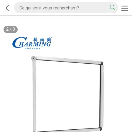
2
/
3