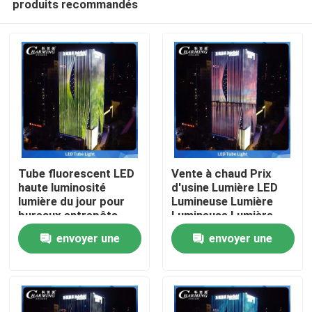
produits recommandés
Tube fluorescent LED
Vente à chaud Prix
haute luminosité
d'usine Lumière LED
lumière du jour pour
Lumineuse Lumière
bureaux entrepôts
Lumineuse Lumière
Aperçu
corps de lampe en
LED Super Brillante
envoyer une
envoyer une
aluminium
Lumière LED TUBE
TUBE
Produits
demande
demande
VR Show