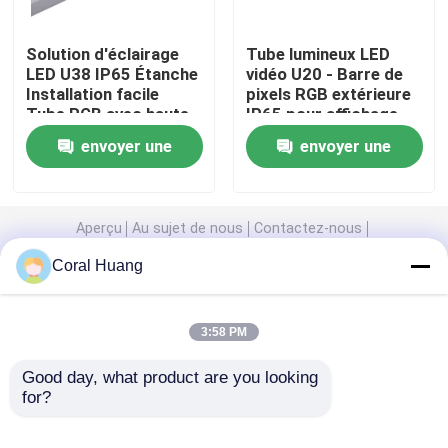
Mur vidéo LED transparent
Solution d'éclairage
Tube lumineux LED
LED U38 IP65 Étanche
vidéo U20 - Barre de
Installation facile
pixels RGB extérieure
Tube RGB avec haute
IP65 pour affichage
Mur visuel extérieur de LED
résistance aux chocs
d'éclairage de façade
envoyer une
envoyer une
dynamique à grande
échelle
Affichage mené de location
demande
demande
Aperçu
Au sujet de nous
Contactez-nous
Affichage LED fixe d'intérieur
Desktop Site
Coral Huang
Plan du site
Politique en matière de protection de la vie privée
Affichage LED à pas fin
3:58 PM
Modules d'affichage à LED d'intérieur
Good day, what product are you looking 
Qualité
Affichage de mur vidéo LED
Usine De
for?
Chine.Copyright © 2026 Charming Co., Ltd.. All
Rights Reserved.
Lumière de bande menée par RVB