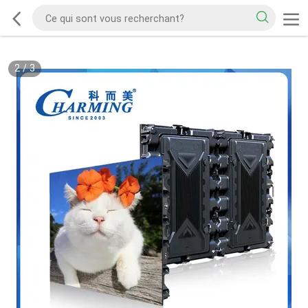
2
/
3