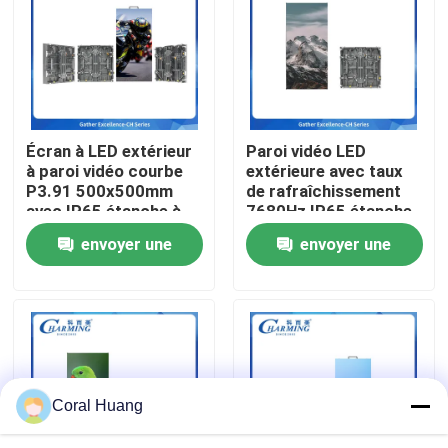
A propos de nous
Visite d'usine
Écran à LED extérieur
Paroi vidéo LED
à paroi vidéo courbe
extérieure avec taux
Contrôle de la qualité
P3.91 500x500mm
de rafraîchissement
avec IP65 étanche à
7680Hz IP65 étanche
l'eau et 3500nit
et taille de cabinet
envoyer une
envoyer une
Contact
Lumière pour location
500x500mm pour une
professionnelle
publicité dynamique
demande
demande
nouvelles
Demande de soumission
Coral Huang
Affichage de mur vidéo LED