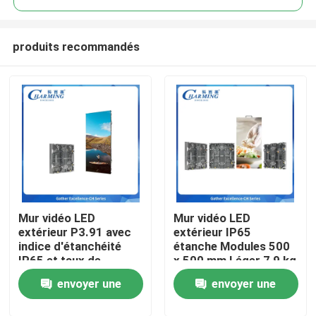
produits recommandés
Mur vidéo LED
Mur vidéo LED
Aperçu
extérieur P3.91 avec
extérieur IP65
indice d'étanchéité
étanche Modules 500
IP65 et taux de
x 500 mm Léger 7,9 kg
Produits
rafraîchissement de
Entretien arrière Idéal
envoyer une
envoyer une
7680 Hz pour des
pour scène de
affichages
location et événement
VR Show
demande
demande