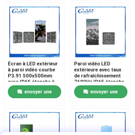
publicitaires
extérieur
dynamiques
A propos de nous
Visite d'usine
Contrôle de la qualité
Écran à LED extérieur
Paroi vidéo LED
à paroi vidéo courbe
extérieure avec taux
Contact
P3.91 500x500mm
de rafraîchissement
avec IP65 étanche à
7680Hz IP65 étanche
l'eau et 3500nit
et taille de cabinet
envoyer une
envoyer une
nouvelles
Lumière pour location
500x500mm pour une
professionnelle
publicité dynamique
demande
demande
Demande de soumission
Affichage de mur vidéo LED