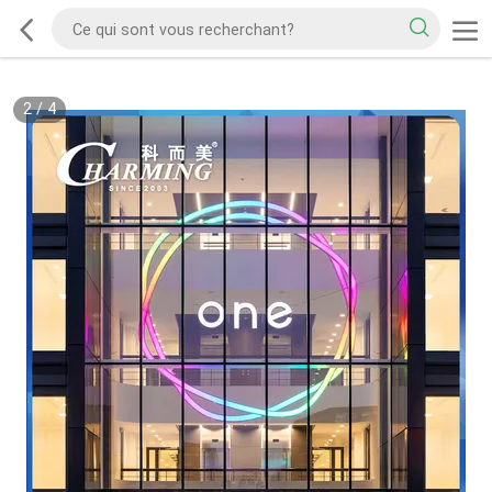
2
/
4