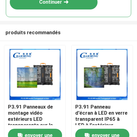
Continuer
produits recommandés
Aperçu
P3.91 Panneaux de
P3.91 Panneau
montage vidéo
d'écran à LED en verre
Produits
extérieurs LED
transparent IP65 à
transparents sur le
LED à l'extérieur
devant de la boutique
étanche à l'eau
envoyer une
envoyer une
VR Show