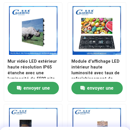
Mur vidéo LED extérieur
Module d'affichage LED
haute résolution IP65
intérieur haute
étanche avec une
luminosité avec taux de
luminosité de 5500 nits
rafraîchissement de
pour les événements
7680 Hz et maintenance
envoyer une
envoyer une
sportifs
frontale magnétique
pour signalisation
demande
demande
commerciale et salles de
conférence