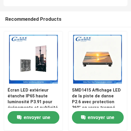
Recommended Products
Écran LED extérieur
SMD1415 Affichage LED
étanche IP65 haute
de la piste de danse
luminosité P3.91 pour
P2.6 avec protection
événements et publicité
360° en verre trempé
envoyer une
envoyer une
demande
demande