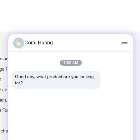
Coral Huang
Mail nous
sine) et
7:02 AM
ge 11-12), parc
Good day, what product are you looking 
t
for?
 de Runzhi,
n, district de
Envoyez
de Foshan
charmingled.net