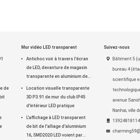
Mur vidéo LED transparent
Suivez-nous
91
Antichoc voir à travers l'écran
Bâtiment 5 (u
de LED, devanture de magasin
bureau 4 (éta
transparente en aluminium de
scientifique e
LED
e de
Location visuelle transparente
technologique
bit
3D P3.91 de mur du club IP45
avenue Sansha
d'intérieur LED pratique
Nanhai, ville 
e
L'affichage à LED transparent
13924818114
e
de bit de l'alliage d'aluminium
charming59@
16, SMD2020 LED voient par