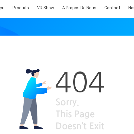
çu
Produits
VR Show
A Propos De Nous
Contact
No